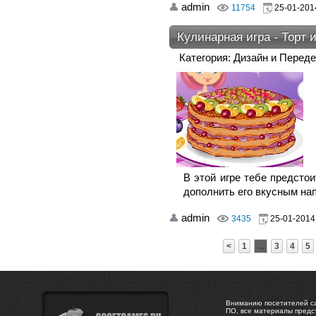
admin
11754
25-01-2014
Кулинарная игра - Торт 
Категория: Дизайн и Перед
В этой игре тебе предстои
дополнить его вкусным на
admin
3435
25-01-2014,
<
1
...
3
4
5
Вниманию посетителей са
ПО, все материалы предс