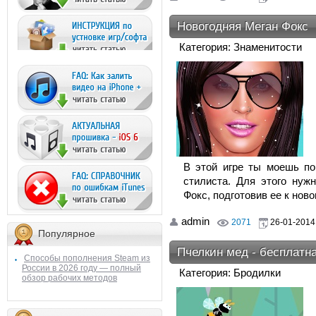
Новогодняя Меган Фокс
Категория: Знаменитости
В этой игре ты моешь по
стилиста. Для этого нуж
Фокс, подготовив ее к нов
admin
2071
26-01-2014,
Популярное
Пчелкин мед - бесплатн
Способы пополнения Steam из
России в 2026 году — полный
Категория: Бродилки
обзор рабочих методов