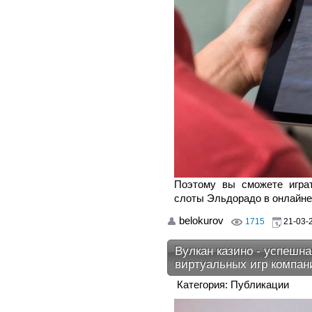
Поэтому вы сможете играт
слоты Эльдорадо в онлайне
belokurov
1715
21-03-2
Вулкан казино - успешна
виртуальных игр компан
Категория: Публикации