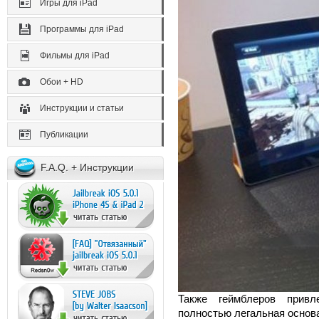
Игры для iPad
Программы для iPad
Фильмы для iPad
Обои + HD
Инструкции и статьи
Публикации
F.A.Q. + Инструкции
Также геймблеров привл
полностью легальная основа