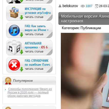
belokurov
1887
28-03-2
Мобильная версия Азино
настроения
Категория: Публикации
Популярное
Способы пополнения Steam из
России в 2026 году — полный
обзор рабочих методов