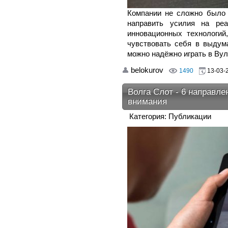
Компании не сложно было 
направить усилия на ре
инновационных технологи
чувствовать себя в выдум
можно надёжно играть в Вул
belokurov
1490
13-03-2
Волга Слот - 6 направл
внимания
Категория: Публикации