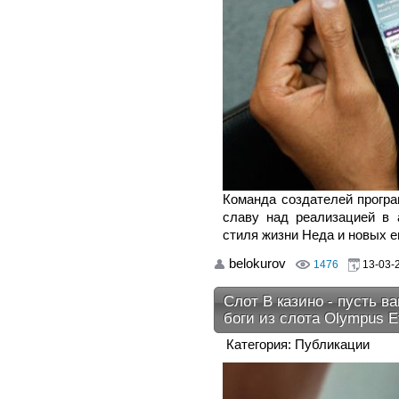
Команда создателей програ
славу над реализацией в 
стиля жизни Неда и новых е
belokurov
1476
13-03-2
Слот В казино - пусть в
боги из слота Olympus E
Категория: Публикации