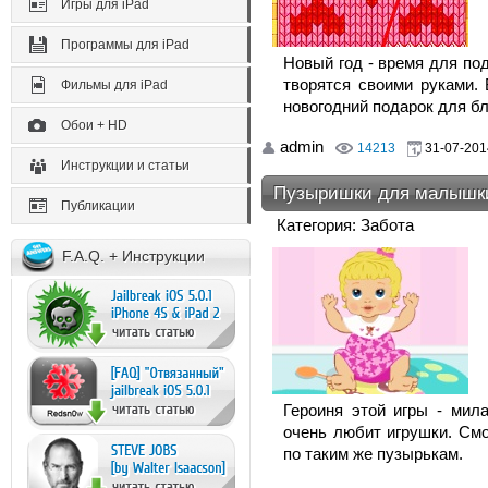
Игры для iPad
Программы для iPad
Новый год - время для под
творятся своими руками. 
Фильмы для iPad
новогодний подарок для бл
Обои + HD
admin
14213
31-07-201
Инструкции и статьи
Пузыришки для малышк
Публикации
Категория: Забота
F.A.Q. + Инструкции
Героиня этой игры - мила
очень любит игрушки. Смо
по таким же пузырькам.