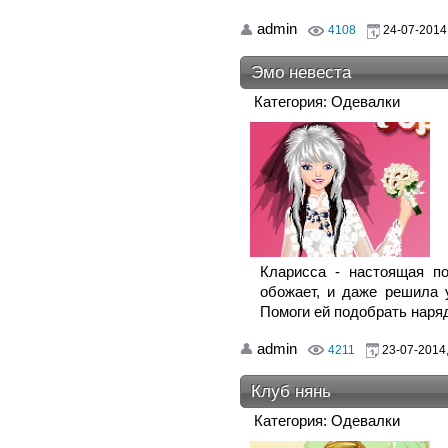
admin
4108
24-07-2014,
Эмо невеста
Категория: Одевалки
Кларисса - настоящая по
обожает, и даже решила 
Помоги ей подобрать наря
admin
4211
23-07-2014,
Клуб нянь
Категория: Одевалки