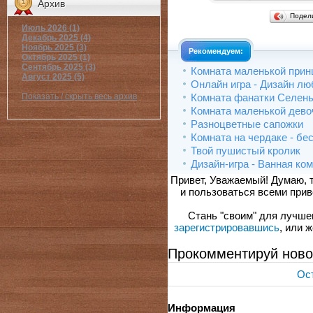
Архив
Подел
Июль 2026 (1)
Декабрь 2025 (4)
Ноябрь 2025 (3)
Рекомендуем:
Октябрь 2025 (1)
Сентябрь 2025 (3)
Комната маленькой принц
Август 2025 (5)
Онлайн игра - Дизайн л
Комната фанатки Селен
Показать / скрыть весь архив
Комната маленькой дево
Разноцветные сапожки
Комната на чердаке - бе
Твой пушистый кролик
Дизайн-игра - Ванная ко
Привет, Уважаемый! Думаю, 
и пользоваться всеми прив
Стань "своим" для лучшего
зарегистрировавшись
, или 
Прокомментируй ново
Ост
Информация