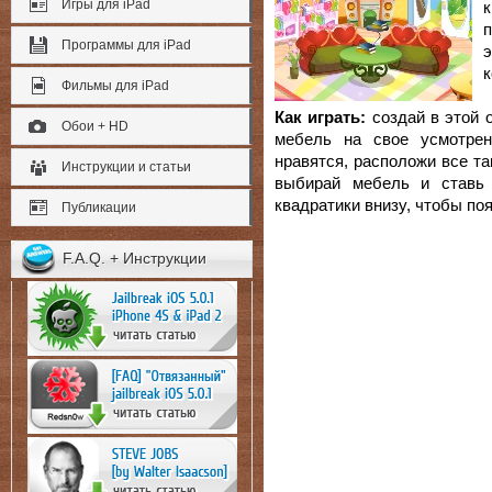
Игры для iPad
п
Программы для iPad
э
к
Фильмы для iPad
Как играть:
создай в этой о
Обои + HD
мебель на свое усмотрен
нравятся, расположи все т
Инструкции и статьи
выбирай мебель и ставь
квадратики внизу, чтобы по
Публикации
F.A.Q. + Инструкции