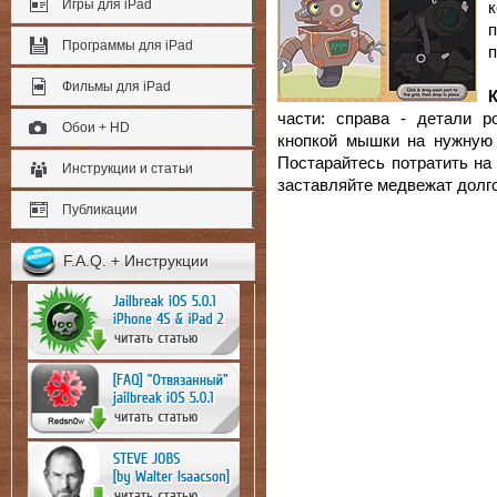
Игры для iPad
Программы для iPad
п
Фильмы для iPad
К
части: справа - детали р
Обои + HD
кнопкой мышки на нужную 
Постарайтесь потратить на
Инструкции и статьи
заставляйте медвежат долго
Публикации
F.A.Q. + Инструкции