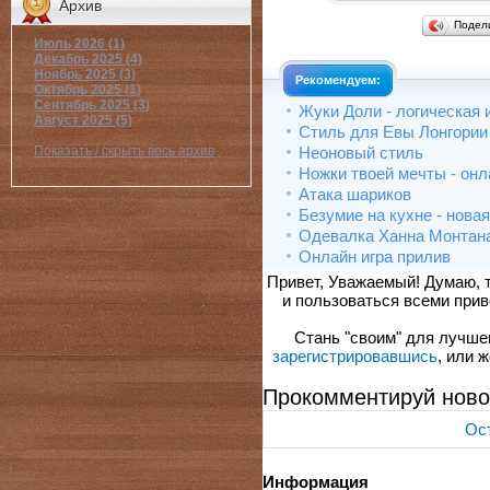
Архив
Подел
Июль 2026 (1)
Декабрь 2025 (4)
Ноябрь 2025 (3)
Рекомендуем:
Октябрь 2025 (1)
Сентябрь 2025 (3)
Жуки Доли - логическая 
Август 2025 (5)
Стиль для Евы Лонгории
Неоновый стиль
Показать / скрыть весь архив
Ножки твоей мечты - онл
Атака шариков
Безумие на кухне - нова
Одевалка Ханна Монтан
Онлайн игра прилив
Привет, Уважаемый! Думаю, 
и пользоваться всеми прив
Стань "своим" для лучшего
зарегистрировавшись
, или 
Прокомментируй ново
Ост
Информация