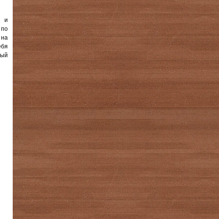
ы и
 по
 на
ебя
ный