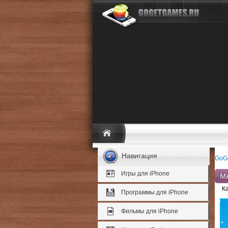
Навигация
GoG
Игры для iPhone
М
К
Программы для iPhone
Фильмы для iPhone