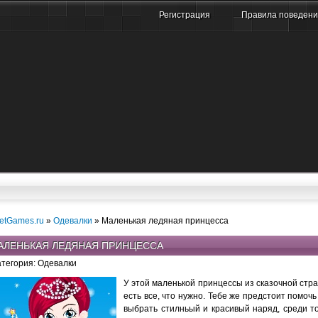
Регистрация
Правила поведен
etGames.ru
»
Одевалки
» Маленькая ледяная принцесса
АЛЕНЬКАЯ ЛЕДЯНАЯ ПРИНЦЕССА
атегория: Одевалки
У этой маленькой принцессы из сказочной стр
есть все, что нужно. Тебе же предстоит помочь
выбрать стилньый и красивый наряд, среди то