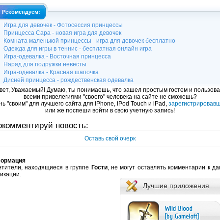
Рекомендуем:
Игра для девочек - Фотосессия принцессы
Принцесса Сара - новая игра для девочек
Комната маленькой принцессы - игра для девочек бесплатно
Одежда для игры в теннис - бесплатная онлайн игра
Игра-одевалка - Восточная принцесса
Наряд для подружки невесты
Игра-одевалка - Красная шапочка
Дисней принцесса - рождественская одевалка
вет, Уважаемый! Думаю, ты понимаешь, что зашел простым гостем и пользова
всеми привелегиями "своего" человека на сайте не сможешь?
ь "своим" для лучшего сайта для iPhone, iPod Touch и iPad,
зарегистрировав
или же поспеши войти в свою учетную запись!
окомментируй новость:
Оставь свой очерк
ормация
етители, находящиеся в группе
Гости
, не могут оставлять комментарии к д
икации.
Лучшие приложения