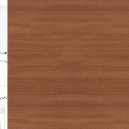
ться
шись
,
анной