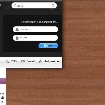
ия
Регистрация
|
Забыли пароль?
Войти
RSS
E-mail
Избранное
аны
 ей
го,