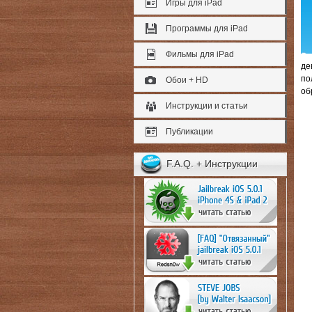
Игры для iPad
Программы для iPad
Фильмы для iPad
де
по
Обои + HD
об
Инструкции и статьи
Публикации
F.A.Q. + Инструкции