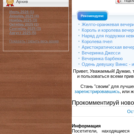
Подел
Архив
Июль 2026 (1)
Рекомендуем:
Декабрь 2025 (4)
Ноябрь 2025 (3)
Желто-оранжевая вечер
Октябрь 2025 (1)
Сентябрь 2025 (3)
Король и королева вечер
Август 2025 (5)
Наряд для подружки нев
Королева пчел
Показать / скрыть весь архив
Аристократическая вече
Вечеринка Джесси
Вечеринка барбекю
Одень девушку Винкс - и
Привет, Уважаемый! Думаю, 
и пользоваться всеми прив
Стань "своим" для лучшего
зарегистрировавшись
, или 
Прокомментируй ново
Ост
Информация
Посетители, находящиеся