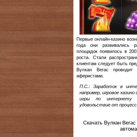
Первые онлайн-казино возни
года они развивались р
площадок появилось в 200
роста. Стали распростра
клиентам следует быть пре
Вулкан Вегас проводит
аферистами.
П.С.: Заработок в инт
например, игровое казино 
игры по интернету 
удовольствие от процесса
Скачать Вулкан Вегас
автома