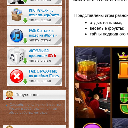
Представлены игры разной
отдых на пляже;
веселые фрукты;
тайны подводного 
Популярное
Способы пополнения Steam из
России в 2026 году — полный
обзор рабочих методов