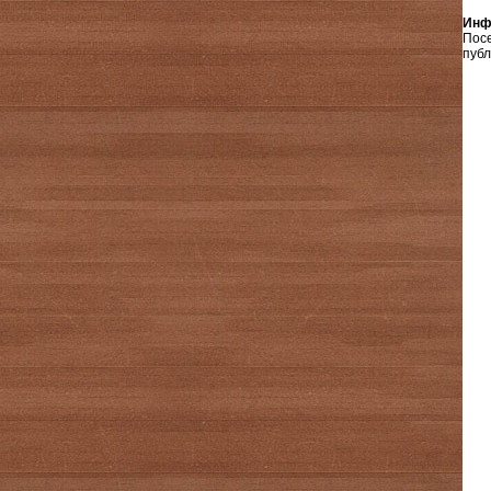
Инф
Пос
публ