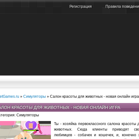
Регистрация
Правила поведен
etGames.ru
»
Симуляторы
» Салон красоты для животных - новая онлайн игра
АЛОН КРАСОТЫ ДЛЯ ЖИВОТНЫХ - НОВАЯ ОНЛАЙН ИГРА
атегория: Симуляторы
Ты - хозяйка первоклассного салона красоты 
животных. Сюда клиенты приводят св
любимцев - собачек и кошечек, и, конечно 