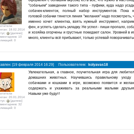
оформлен с большим вкусом) есть всё, что нужно в настоя
"собачьем" заведении такого типа - пуфики, куда надо усад
собачек-клиенток, полный набор инструментов. Пока 
головой собачки тянется линия "желания" надо посмотреть, 
именно хочет клиентка, взять нужный инструмент, напри
сетители
фен, и успеть сделать укладку. Не успел - пиши пропало, соб
еган: 18.02.2014
и хозяйка огорчены и грустные покидают салон. Уровней в и
тус:
[далеко]
ментариев: 10
много, клиенты всё прибывают, только успевай поворачивать
ликаций: 0
авлен: [19 февраля 2014 16:29]
Пользователем:
kolyavas18
Увлекательная, а главное, поучительная игра для любите
домашних животных. Научившись правильному уходу
собачками и кошками в игре, возможно появится и жела
содержать и ухаживать за реальными малыми друзья
Навыки уже будут!
сетители
еган: 20.01.2014
тус:
[далеко]
ментариев: 32
ликаций: 0