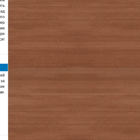
щем
ить
над
что
мер
ака
гре
ся!
лей
 за
ние
ми.