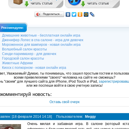
Поделиться…
Рекомендуем:
Домашние животные - бесплатная онлайн игра
Дженифер Лопес в спа салоне - игра для девочек
Мороженное для вампиров - новая онлайн игра
Волшебный салон красоты
Синди-парикмахер - для девочек
Городской салон красоты
Животные Африки
Киоск с попкорном - новая онлайн игра
вет, Уважаемый! Думаю, ты понимаешь, что зашел простым гостем и пользова
всеми привелегиями "своего" человека на сайте не сможешь?
ь "своим" для лучшего сайта для iPhone, iPod Touch и iPad,
зарегистрировав
или же поспеши войти в свою учетную запись!
окомментируй новость:
Оставь свой очерк
авлен: [18 февраля 2014 14:18]
Пользователем:
Meggy
Очень милая и забавная игра. В салоне (который кст