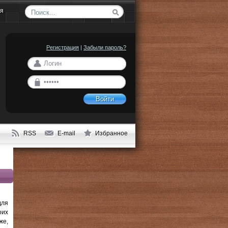
ия
Регистрация
|
Забыли пароль?
Войти
RSS
E-mail
Избранное
для
оих
же,