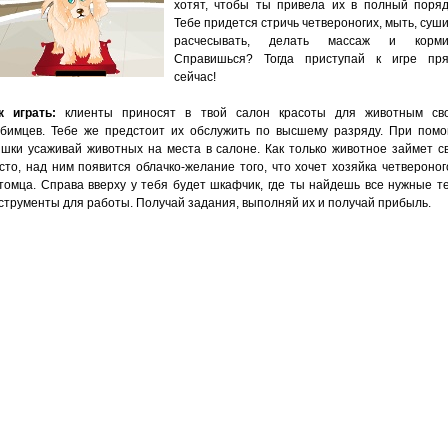
хотят, чтобы ты привела их в полный поряд
Тебе придется стричь четвероногих, мыть, суши
расчесывать, делать массаж и корми
Справишься? Тогда приступай к игре пр
сейчас!
к играть:
клиенты приносят в твой салон красоты для животным св
бимцев. Тебе же предстоит их обслужить по высшему разряду. При пом
шки усаживай животных на места в салоне. Как только животное займет с
сто, над ним появится облачко-желание того, что хочет хозяйка четвероног
томца. Справа вверху у тебя будет шкафчик, где ты найдешь все нужные т
струменты для работы. Получай задания, выполняй их и получай прибыль.