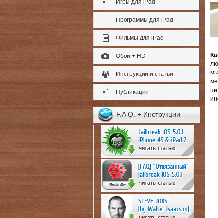
Игры для iPad
Программы для iPad
Фильмы для iPad
Ка
Обои + HD
лю
мы
Инструкции и статьи
ме
пи
Публикации
ин
F.A.Q. + Инструкции