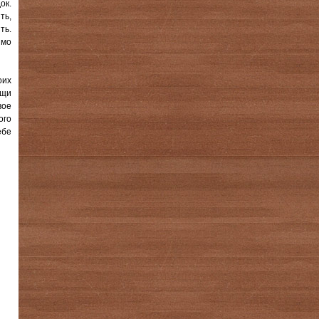
ок.
ть,
ть.
ямо
оих
ощи
вое
ого
ебе