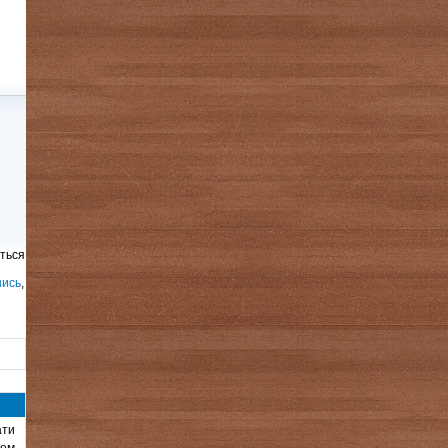
ться
шись
,
ати