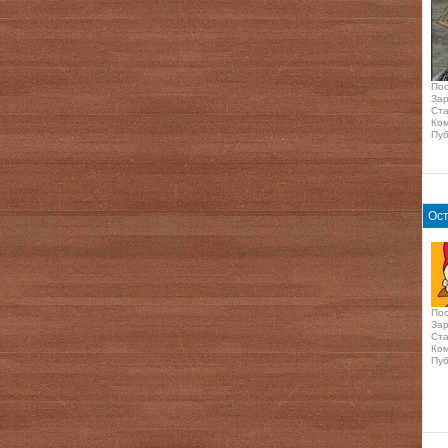
По
Зар
Ста
Ком
Пуб
Ост
По
Зар
Ста
Ком
Пуб