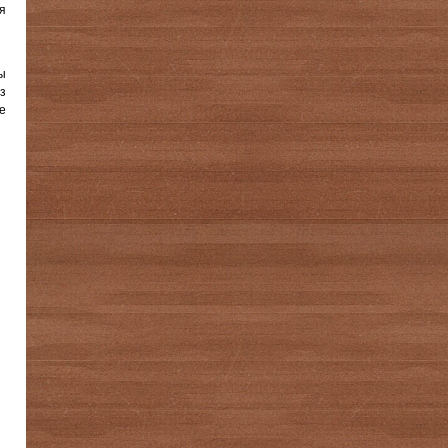
я
ы
з
е