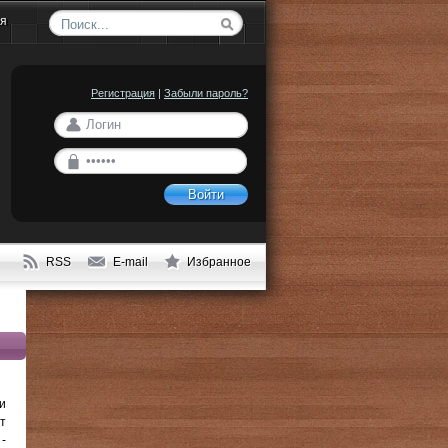
ия
Регистрация
|
Забыли пароль?
Войти
RSS
E-mail
Избранное
и
т
-