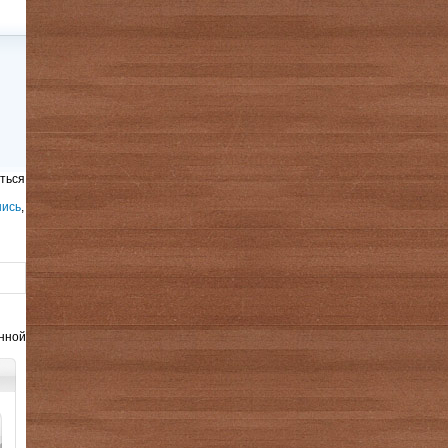
ться
шись
,
анной