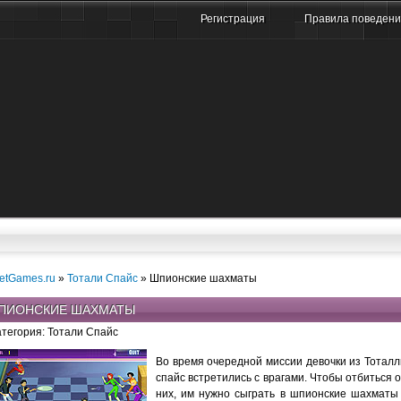
Регистрация
Правила поведен
etGames.ru
»
Тотали Спайс
» Шпионские шахматы
ПИОНСКИЕ ШАХМАТЫ
атегория: Тотали Спайс
Во время очередной миссии девочки из Тоталл
спайс встретились с врагами. Чтобы отбиться о
них, им нужно сыграть в шпионские шахматы 