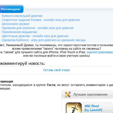
Рекомендуем:
Комната маленькой девочки
Секретное задание Кловер - онлайн игра для девочек
Шпионское оружие
Одевалка для шпионок - онлайн игра для девочек
Приключения ведьмочки
Цветочные девочки - онлайн игра для девочек
Одевалка Бейонсе - игра для девочек на одевание звезды
вет, Уважаемый! Думаю, ты понимаешь, что зашел простым гостем и пользова
всеми привелегиями "своего" человека на сайте не сможешь?
ь "своим" для лучшего сайта для iPhone, iPod Touch и iPad,
зарегистрировав
или же поспеши войти в свою учетную запись!
окомментируй новость:
Оставь свой очерк
ормация
етители, находящиеся в группе
Гости
, не могут оставлять комментарии к д
икации.
Лучшие приложения