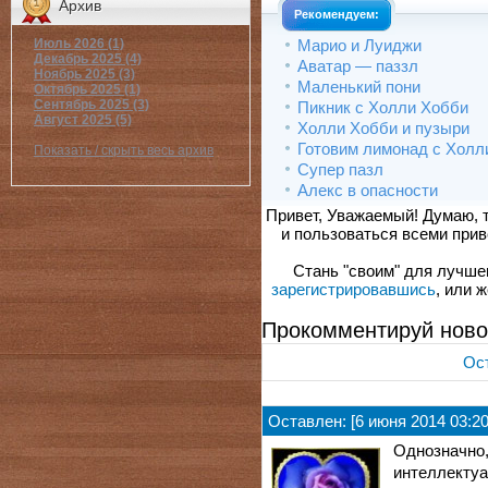
Архив
Рекомендуем:
Марио и Луиджи
Июль 2026 (1)
Декабрь 2025 (4)
Аватар — паззл
Ноябрь 2025 (3)
Маленький пони
Октябрь 2025 (1)
Сентябрь 2025 (3)
Пикник с Холли Хобби
Август 2025 (5)
Холли Хобби и пузыри
Готовим лимонад с Холл
Показать / скрыть весь архив
Супер пазл
Алекс в опасности
Привет, Уважаемый! Думаю, 
и пользоваться всеми прив
Стань "своим" для лучшего
зарегистрировавшись
, или 
Прокомментируй ново
Ост
Оставлен: [6 июня 2014 03:20
Однозначн
интеллектуа