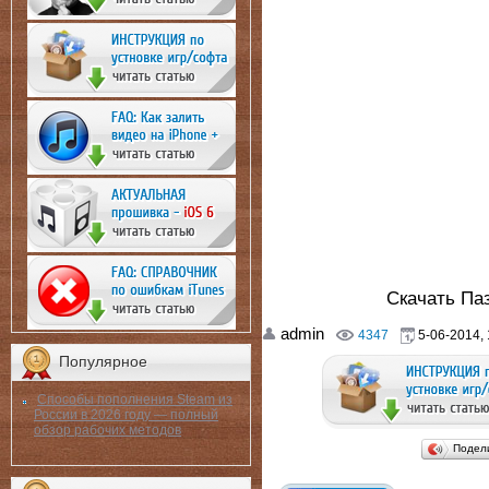
Скачать Па
admin
4347
5-06-2014, 
Популярное
Способы пополнения Steam из
России в 2026 году — полный
обзор рабочих методов
Подел