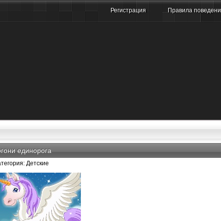
Регистрация
Правила поведен
гони единорога
атегория: Детские