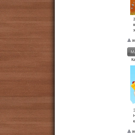
э
a
М
К
a