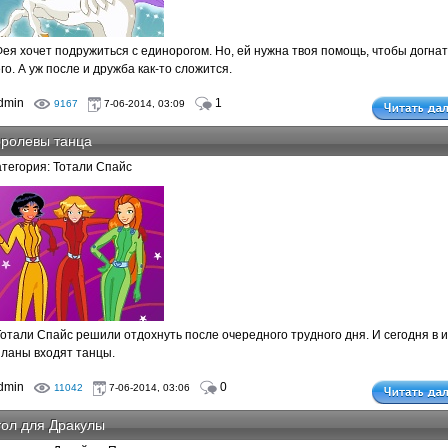
Фея хочет подружиться с единорогом. Но, ей нужна твоя помощь, чтобы догнат
го. А уж после и дружба как-то сложится.
dmin
1
9167
7-06-2014, 03:09
оролевы танца
атегория: Тотали Спайс
Тотали Спайс решили отдохнуть после очередного трудного дня. И сегодня в и
планы входят танцы.
dmin
0
11042
7-06-2014, 03:06
ол для Дракулы