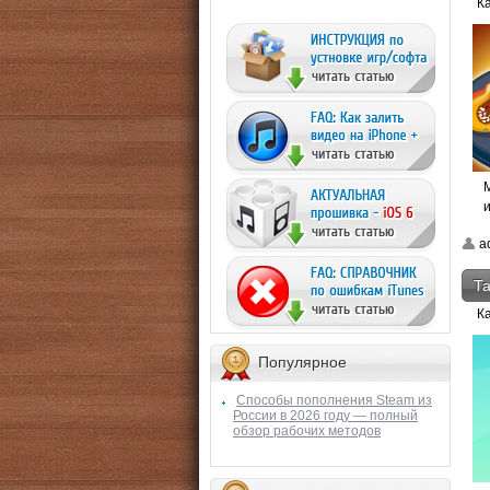
К
и
a
Та
К
Популярное
Способы пополнения Steam из
России в 2026 году — полный
обзор рабочих методов