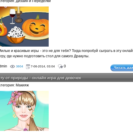
атегория: Дизайн и Переделки
Милые и красивые игры - это не для тебя? Тогда попробуй сыграть в эту онлай
гру, где нужно подготовить стол для самого Дракулы.
dmin
0
3604
7-06-2014, 03:04
ту от природы - онлайн игра для девочек
атегория: Макияж