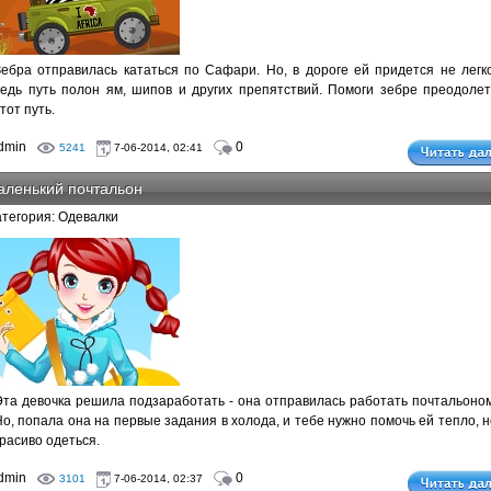
Зебра отправилась кататься по Сафари. Но, в дороге ей придется не легко
ведь путь полон ям, шипов и других препятствий. Помоги зебре преодолет
тот путь.
dmin
0
5241
7-06-2014, 02:41
аленький почтальон
атегория: Одевалки
Эта девочка решила подзаработать - она отправилась работать почтальоном
Но, попала она на первые задания в холода, и тебе нужно помочь ей тепло, н
красиво одеться.
dmin
0
3101
7-06-2014, 02:37