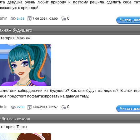
Эта девушка очень любит природу и поэтому решила сделать себе тат
связанную с природой.
dmin
0
3468
7-06-2014, 03:00
акияж будущего
атегория: Макияж
Какие они кибердевочки из будущего? Как они будут выглядеть? В этой игр
тебе предстоит пофантазировать на данную тему.
dmin
0
2700
7-06-2014, 02:57
битель кексов
атегория: Тесты