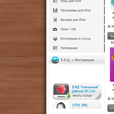
Игры для iPad
Программы для iPad
е
Фильмы для iPad
a
Обои + HD
К
Инструкции и статьи
К
Публикации
F.A.Q. + Инструкции
a
Ст