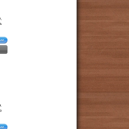
,
ь
.
о