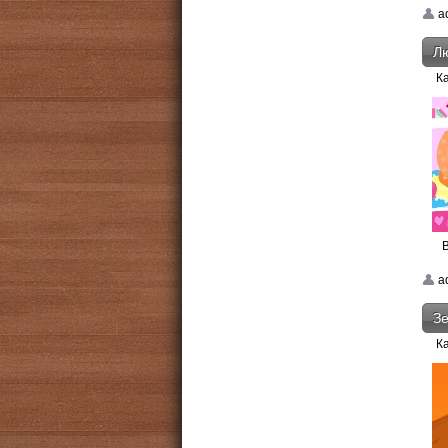
a
Л
К
a
Зе
К