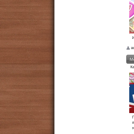
И
a
Мо
К