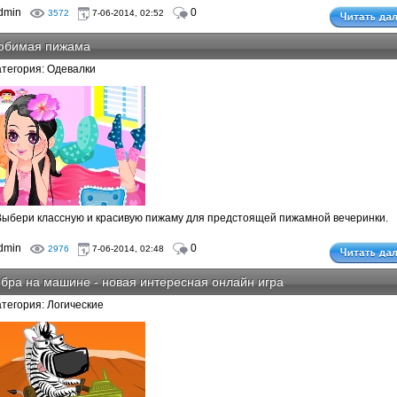
dmin
0
3572
7-06-2014, 02:52
юбимая пижама
атегория: Одевалки
Выбери классную и красивую пижаму для предстоящей пижамной вечеринки.
dmin
0
2976
7-06-2014, 02:48
бра на машине - новая интересная онлайн игра
атегория: Логические