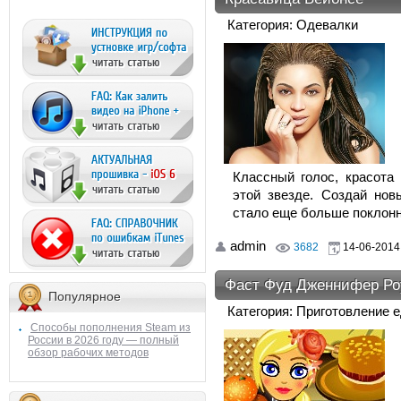
Категория: Одевалки
Классный голос, красота
этой звезде. Создай но
стало еще больше поклонн
admin
3682
14-06-2014,
Фаст Фуд Дженнифер Ро
Популярное
Категория: Приготовление 
Способы пополнения Steam из
России в 2026 году — полный
обзор рабочих методов