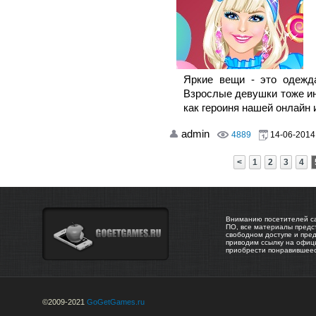
Яркие вещи - это одежд
Взрослые девушки тоже ин
как героиня нашей онлайн 
admin
4889
14-06-2014,
<
1
2
3
4
Вниманию посетителей са
ПО, все материалы предс
свободном доступе и пре
приводим ссылку на офиц
приобрести понравившее
©2009-2021
GoGetGames.ru