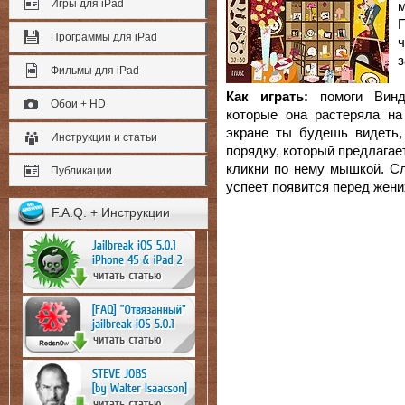
Игры для iPad
Программы для iPad
з
Фильмы для iPad
Как играть:
помоги Винд
Обои + HD
которые она растеряла на
экране ты будешь видеть,
Инструкции и статьи
порядку, который предлагае
кликни по нему мышкой. Сл
Публикации
успеет появится перед жени
F.A.Q. + Инструкции