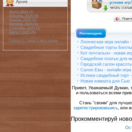
Архив
Июль 2026 (1)
Декабрь 2025 (4)
Подел
Ноябрь 2025 (3)
Октябрь 2025 (1)
Сентябрь 2025 (3)
Август 2025 (5)
Рекомендуем:
Показать / скрыть весь архив
Логическая игра онлайн 
Свадебные торты Белл
Кот почтальон - новая и
Свадебное платье для мо
Городской салон красот
Салон Eвы - онлайн игра
Испеки свадебный торт - 
Новая комната для Сью
Привет, Уважаемый! Думаю, 
и пользоваться всеми прив
Стань "своим" для лучшего
зарегистрировавшись
, или 
Прокомментируй ново
Ост