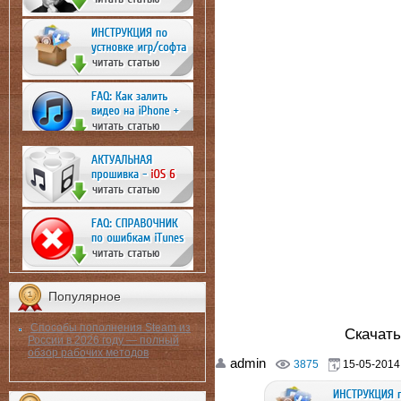
Популярное
Способы пополнения Steam из
Скачат
России в 2026 году — полный
обзор рабочих методов
admin
3875
15-05-2014,