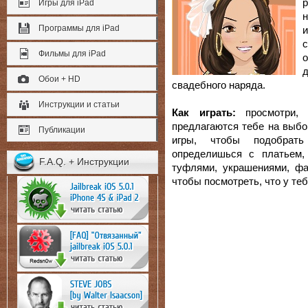
Игры для iPad
н
Программы для iPad
и
Фильмы для iPad
Обои + HD
свадебного наряда.
Инструкции и статьи
Как играть:
просмотри, 
предлагаются тебе на выбо
Публикации
игры, чтобы подобрать
определишься с платьем,
F.A.Q. + Инструкции
туфлями, украшениями, фат
чтобы посмотреть, что у те