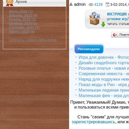
Архив
admin
4129
3-02-2014, 
Июль 2026 (1)
Декабрь 2025 (4)
Ноябрь 2025 (3)
Октябрь 2025 (1)
Сентябрь 2025 (3)
Август 2025 (5)
Подел
Показать / скрыть весь архив
Рекомендуем:
Игра для девочек - Фот
Дизайн свадебного торта
Розовые платья - новая 
Современная невеста - и
Наряд для подружки нев
Показ моды в Рио - игра
Маленькая ледяная при
Маленькая фея - игра дл
Привет, Уважаемый! Думаю, 
и пользоваться всеми прив
Стань "своим" для лучшего
зарегистрировавшись
, или 