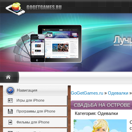
Навигация
GoGetGames.ru
»
Одевалки
»
Игры для iPhone
СВАДЬБА НА ОСТРОВЕ
Программы для iPhone
Категория: Одевалки
Фильмы для iPhone
с