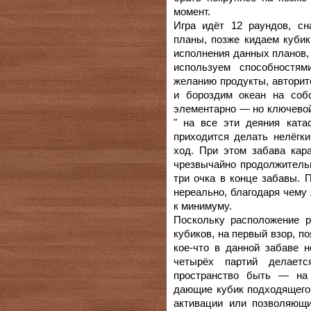
момент.
Игра идёт 12 раундов, с
планы, позже кидаем кубик
исполнения данных планов, 
используем способностям
желанию продукты, авторите
и бороздим океан на соб
элементарно — но ключевой
" на все эти деяния ката
приходится делать нелёгки
ход. При этом забава кар
чрезвычайно продолжитель
три очка в конце забавы. 
нереально, благодаря чему
к минимуму.
Поскольку расположение р
кубиков, на первый взор, п
кое-что в данной забаве 
четырёх партий делаетс
пространство быть — на 
дающие кубик подходящего
активации или позволяющи