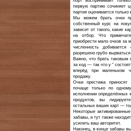
порт воспринимает тольк
первую партию сочиняет це
партия оценивается только в
Мы можем брать очки пр
собственный курс на пок
зависит от такого, какие к
на отбор. Что примечат
приобрести мало очков за 
численность добивается
разрешено грубо вырваться 
Важно, что брать таковым 
за ход — так что у " состо
вперёд при маленьком ч
продажу.
Очки престижа приносят 
почаще только по одном
исполнении определённых к
продуктов, вы лидирует
остальных ваших карт — тол
Некоторые активированные
забавы, и тут также находи
усилить ваш авторитет.
Наконец, в конце забавы вы