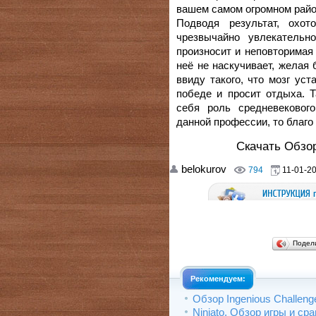
вашем самом огромном райо
Подводя результат, охот
чрезвычайно увлекательн
произносит и неповторимая 
неё не наскучивает, желая 
ввиду такого, что мозг ус
победе и просит отдыха. Т
себя роль средневековог
данной профессии, то благо 
Скачать Обзо
belokurov
794
11-01-20
Подел
Рекомендуем:
Обзор Ingenious Challeng
Ninjato. Обзор игры и ср