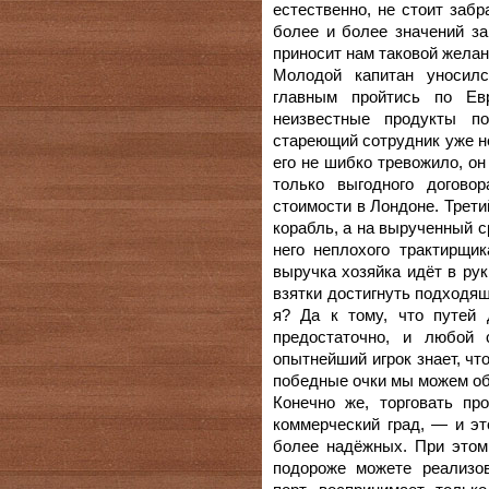
естественно, не стоит заб
более и более значений за
приносит нам таковой желан
Молодой капитан уносилс
главным пройтись по Евр
неизвестные продукты п
стареющий сотрудник уже не
его не шибко тревожило, о
только выгодного догово
стоимости в Лондоне. Трет
корабль, а на вырученный 
него неплохого трактирщи
выручка хозяйка идёт в ру
взятки достигнуть подходящ
я? Да к тому, что путей
предостаточно, и любой 
опытнейший игрок знает, чт
победные очки мы можем об
Конечно же, торговать пр
коммерческий град, — и эт
более надёжных. При этом
подороже можете реализо