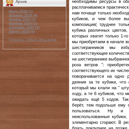
необходимы ресурсы в об
Архив
расплачиваемся практическ
Июль 2026 (1)
нам почаще только необхо
Декабрь 2025 (4)
кубиков, и чем более в
Ноябрь 2025 (3)
Октябрь 2025 (1)
композиция( труднее толь
Сентябрь 2025 (3)
кубика различных цветов,
Август 2025 (5)
которых хватит только 1-г
Показать / скрыть весь архив
мы приобретаем в начале в
шестигранников мы из
соответствующее количеств
на шестиграннике выбранног
роза ветров ": приобрет
соответствующего их числен
поворачивается на одно 
деяния за те кубики, что
который мы клали на " шту
ходу, а те 6 кубиков, что 
ожидать ещё 5 ходов. Так
берёт, тем подольше ему 
пользоваться. Ну и 
неиспользованные кубики,
элементарно сгорают. В р
брать покрупнее на позже