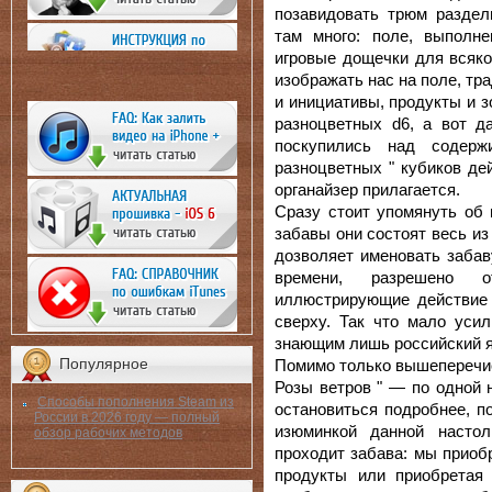
позавидовать трюм раздел
там много: поле, выполне
игровые дощечки для всяко
изображать нас на поле, т
и инициативы, продукты и 
разноцветных d6, а вот д
поскупились над содер
разноцветных " кубиков дей
органайзер прилагается.
Сразу стоит упомянуть об 
забавы они состоят весь из
дозволяет именовать забав
времени, разрешено о
иллюстрирующие действие 
сверху. Так что мало уси
знающим лишь российский я
Популярное
Помимо только вышеперечис
Розы ветров " — по одной н
Способы пополнения Steam из
остановиться подробнее, п
России в 2026 году — полный
изюминкой данной настол
обзор рабочих методов
проходит забава: мы приоб
продукты или приобретая