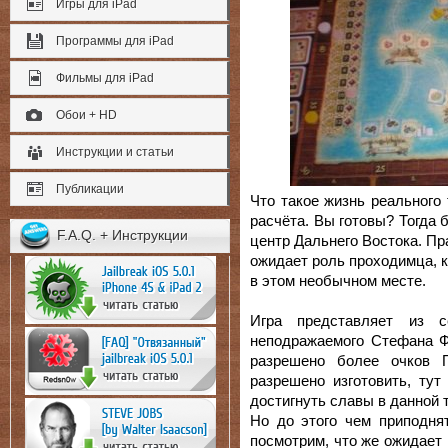
Игры для iPad
Программы для iPad
Фильмы для iPad
Обои + HD
Инструкции и статьи
Публикации
Что такое жизнь реального
расчёта. Вы готовы? Тогда
F.A.Q. + Инструкции
центр Дальнего Востока. П
ожидает роль проходимца, 
в этом необычном месте.
Игра представляет из с
неподражаемого Стефана Ф
разрешено более очков 
разрешено изготовить, ту
достигнуть славы в данной 
Но до этого чем приподнят
посмотрим, что же ожидает